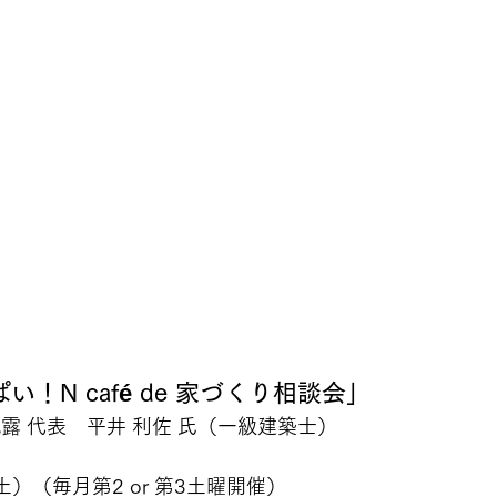
！N café de 家づくり相談会」
露 代表　平井 利佐 氏（一級建築士）
土）（毎月第2 or 第3土曜開催）