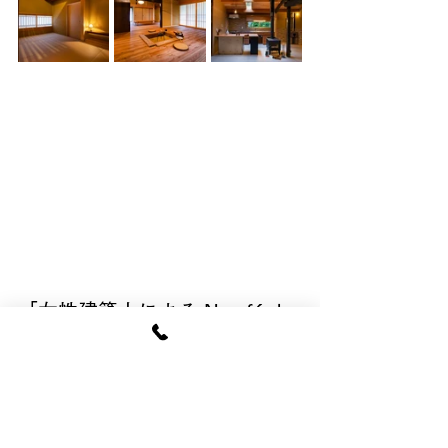
「女性建築士による N café de 
家づくり相談会」
一級建築士事務所 風露 代表　平井 利佐 
氏（一級建築士）
開催日：6月11日（土）（毎月第2 or 第3