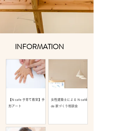
INFORMATION
【N cafe 子育て教室】手
女性建築士による N café
形アート
de 家づくり相談会