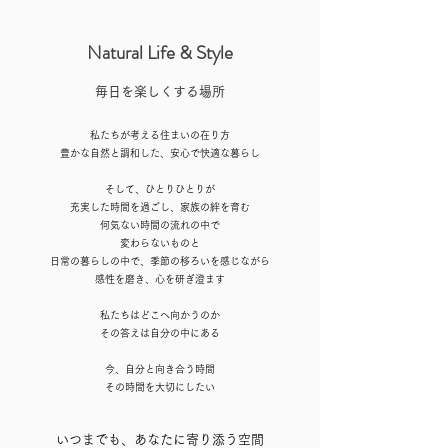
​Natural Life & Style
​毎日を楽しくする場所
私たちが考える住まいの在り方
豊かな自然と調和した、安心で快適な暮らし
そして、ひとりひとりが
充実した時間を過ごし、家族の絆を育む
何気ない時間の流れの中で
変わらないものと
日常の暮らしの中で、季節の移ろいを感じながら
感性を磨き、心を研ぎ澄ます
私たちはどこへ向かうのか
その答えは自分の中にある
今、自分と向き合う時間
その時間を大切にしたい
いつまでも、あなたに寄り添う空間